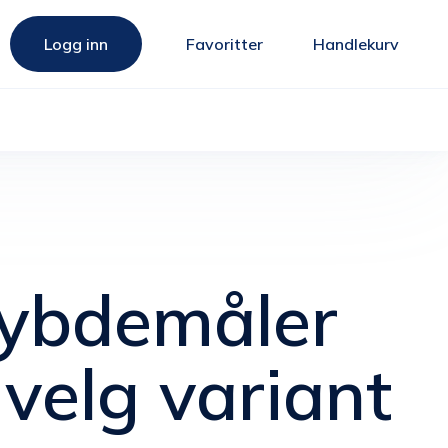
Logg inn
Favoritter
Handlekurv
ybdemåler
velg variant