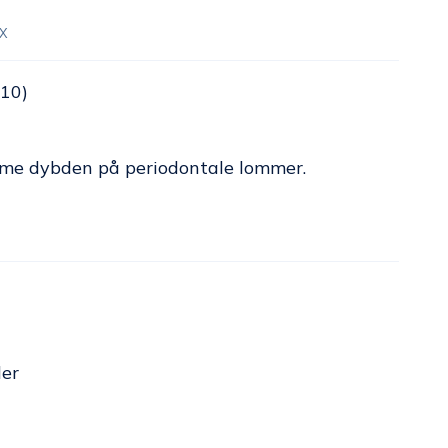
X
10)
mme dybden på periodontale lommer.
er