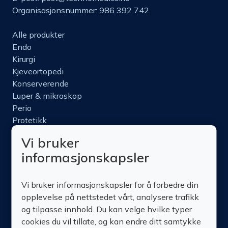
Organisasjonsnummer: 986 392 742
Alle produkter
Endo
Kirurgi
Kjeveortopedi
Konserverende
Luper & mikroskop
Perio
Protetikk
Roterende
Vi bruker
Nettbutikk
informasjonskapsler
Produktinfo
Kurs
Vi bruker informasjonskapsler for å forbedre din
Om oss
opplevelse på nettstedet vårt, analysere trafikk
Kontakt oss
og tilpasse innhold. Du kan velge hvilke typer
cookies du vil tillate, og kan endre ditt samtykke