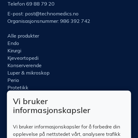
Telefon 69 88 79 20
E-post:
post@technomedics.no
Organisasjonsnummer: 986 392 742
Alle produkter
Endo
Kirurgi
Kjeveortopedi
Konserverende
Luper & mikroskop
Perio
Protetikk
Roterende
Vi bruker
Nettbutikk
informasjonskapsler
Produktinfo
Kurs
Vi bruker informasjonskapsler for å forbedre din
Om oss
opplevelse på nettstedet vårt, analysere trafikk
Kontakt oss