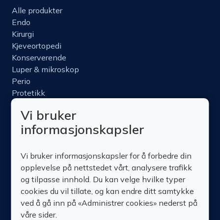
Alle produkter
Endo
Kirurgi
Kjeveortopedi
Konserverende
Luper & mikroskop
Perio
Protetikk
Roterende
Vi bruker
Nettbutikk
informasjonskapsler
Produktinfo
Kurs
Vi bruker informasjonskapsler for å forbedre din
Om oss
opplevelse på nettstedet vårt, analysere trafikk
Kontakt oss
og tilpasse innhold. Du kan velge hvilke typer
cookies du vil tillate, og kan endre ditt samtykke
ved å gå inn på «Administrer cookies» nederst på
våre sider.