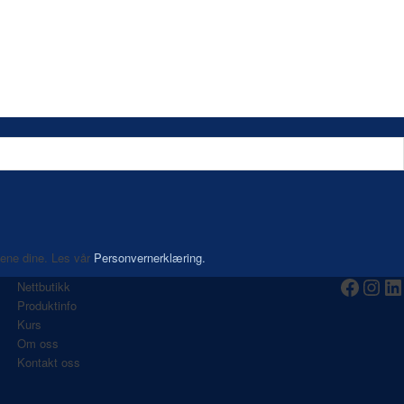
aene dine. Les vår
Personvernerklæring.
Nettbutikk
Produktinfo
Kurs
Om oss
Kontakt oss