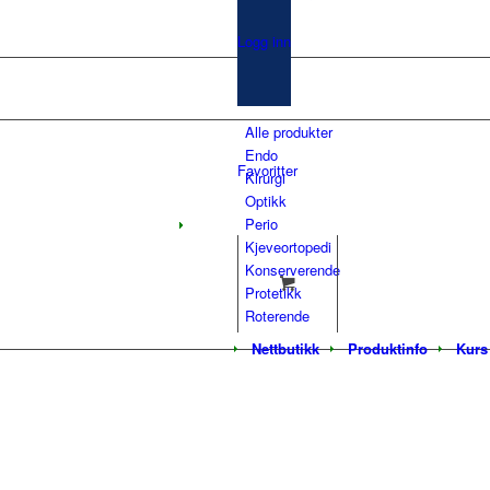
Logg inn
Alle produkter
Endo
Favoritter
Kirurgi
Optikk
Perio
Kjeveortopedi
Konserverende
Protetikk
Roterende
Nettbutikk
Produktinfo
Kurs