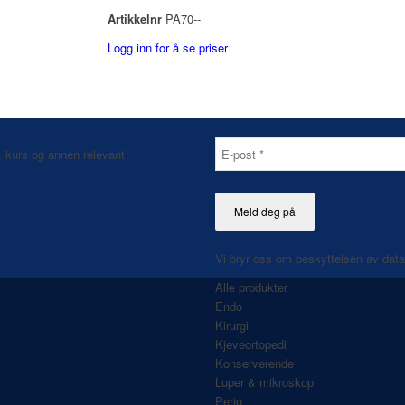
Artikkelnr
PA70--
Logg inn for å se priser
, kurs og annen relevant
Vi bryr oss om beskyttelsen av dat
Alle produkter
Endo
Kirurgi
Kjeveortopedi
Konserverende
Luper & mikroskop
Perio