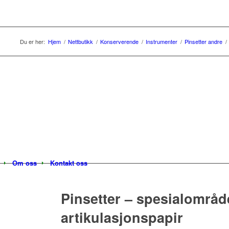
Du er her:
Hjem
/
Nettbutikk
/
Konserverende
/
Instrumenter
/
Pinsetter andre
/
Om oss
Kontakt oss
Pinsetter – spesialområd
artikulasjonspapir