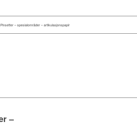
Pinsetter – spesialområder – artikulasjonspapir
er –