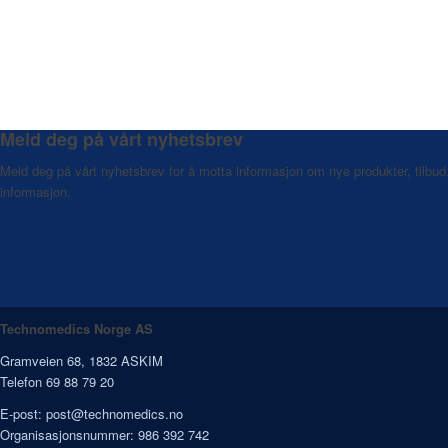
Meld deg på vårt nyhetsbrev
Meld deg på vårt nyhetsbrev for å motta informasjon om nye produkter, tilbud
informasjon.
Technomedics Norge AS
Gramveien 68, 1832 ASKIM
Telefon 69 88 79 20
E-post:
post@technomedics.no
Organisasjonsnummer: 986 392 742