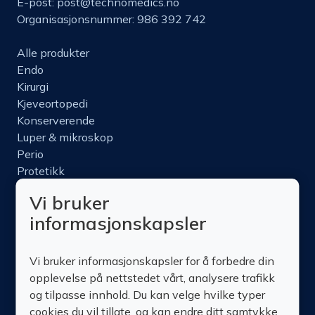
E-post:
post@technomedics.no
Organisasjonsnummer: 986 392 742
Alle produkter
Endo
Kirurgi
Kjeveortopedi
Konserverende
Luper & mikroskop
Perio
Protetikk
Roterende
Vi bruker
Nettbutikk
informasjonskapsler
Produktinfo
Kurs
Vi bruker informasjonskapsler for å forbedre din
Om oss
opplevelse på nettstedet vårt, analysere trafikk
Kontakt oss
og tilpasse innhold. Du kan velge hvilke typer
cookies du vil tillate, og kan endre ditt samtykke