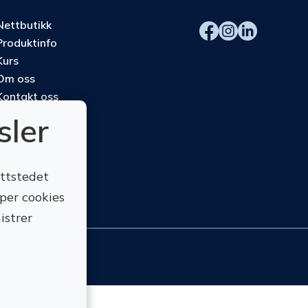
Nettbutikk
Produktinfo
Kurs
Om oss
Kontakt oss
sler
ettstedet
yper cookies
istrer