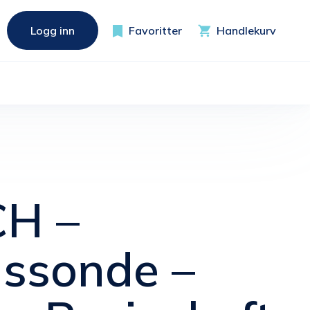
Logg inn
Favoritter
Handlekurv
CH –
nssonde –