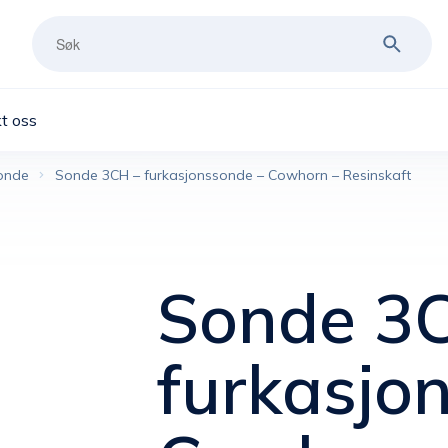
t oss
onde
Sonde 3CH – furkasjonssonde – Cowhorn – Resinskaft
Sonde 3
furkasjo