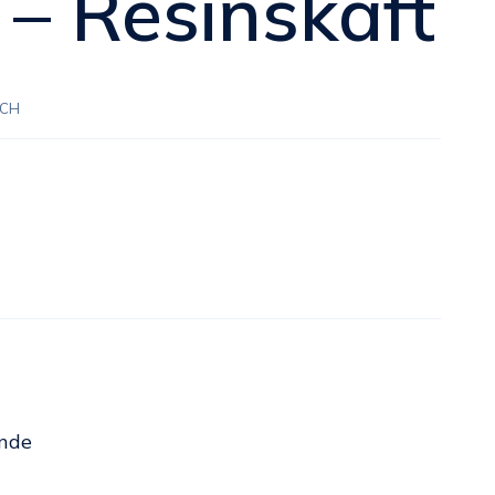
– Resinskaft
CH
onde