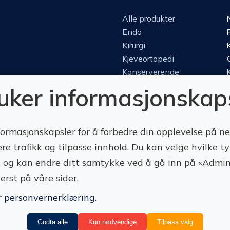
Alle produkter
Endo
Kirurgi
Kjeveortopedi
Konserverende
Luper & mikroskop
ruker informasjonskap
Perio
Protetikk
Roterende
formasjonskapsler for å forbedre din opplevelse på n
ere trafikk og tilpasse innhold. Du kan velge hvilke t
te, og kan endre ditt samtykke ved å gå inn på «Admin
erst på våre sider.
Vilkår
Retur
Administrer cookies
r
personvernerklæring
.
Godta alle
Kun nødvendige
Tilpass valg