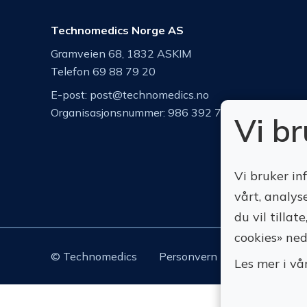
Technomedics Norge AS
Gramveien 68, 1832 ASKIM
Telefon 69 88 79 20
E-post:
post@technomedics.no
Organisasjonsnummer: 986 392 742
Vi b
Vi bruker in
vårt, analys
du vil tilla
cookies» ned
© Technomedics
Personvern
Nedlastinger
Les mer i vå