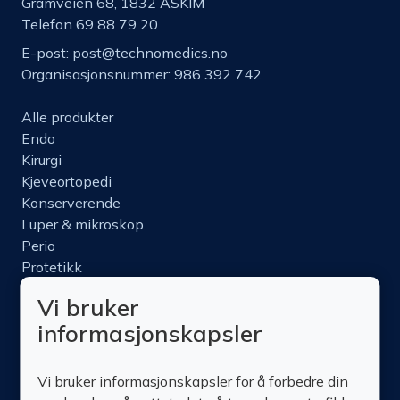
Gramveien 68, 1832 ASKIM
Telefon 69 88 79 20
E-post:
post@technomedics.no
Organisasjonsnummer: 986 392 742
Alle produkter
Endo
Kirurgi
Kjeveortopedi
Konserverende
Luper & mikroskop
Perio
Protetikk
Roterende
Vi bruker
Nettbutikk
informasjonskapsler
Produktinfo
Kurs
Vi bruker informasjonskapsler for å forbedre din
Om oss