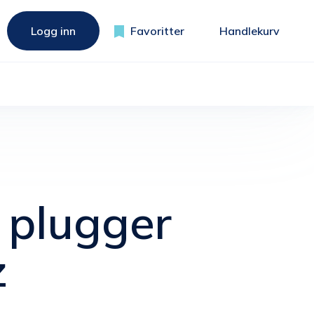
Logg inn
Favoritter
Handlekurv
 plugger
z