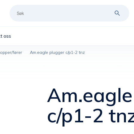
t oss
opper/fører
Am.eagle plugger c/p1-2 tnz
Am.eagle
c/p1-2 tn