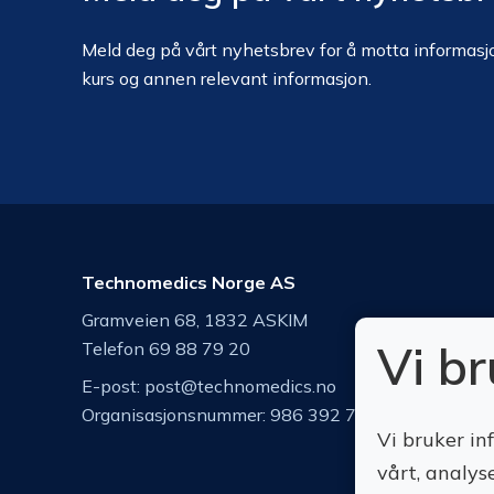
Meld deg på vårt nyhetsbrev for å motta informasjo
kurs og annen relevant informasjon.
Technomedics Norge AS
Gramveien 68, 1832 ASKIM
Vi b
Telefon 69 88 79 20
E-post:
post@technomedics.no
Organisasjonsnummer: 986 392 742
Vi bruker in
vårt, analys