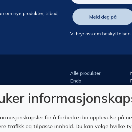
n om nye produkter, tilbud,
Vi bryr oss om beskyttelsen
Alle produkter
Endo
Kirurgi
ruker informasjonskap
Kjeveortopedi
Konserverende
Luper & mikroskop
formasjonskapsler for å forbedre din opplevelse på n
Perio
ere trafikk og tilpasse innhold. Du kan velge hvilke t
Protetikk