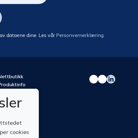
 av dataene dine. Les vår
Personvernerklæring.
Nettbutikk
Produktinfo
Kurs
sler
Om oss
Kontakt oss
ettstedet
yper cookies