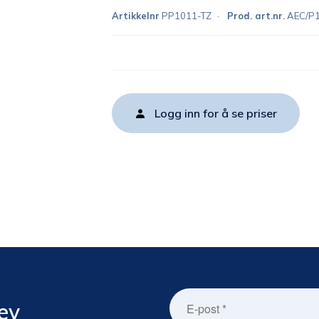
Artikkelnr
PP1011-TZ
Prod. art.nr.
AEC/P
Logg inn for å se priser
ev