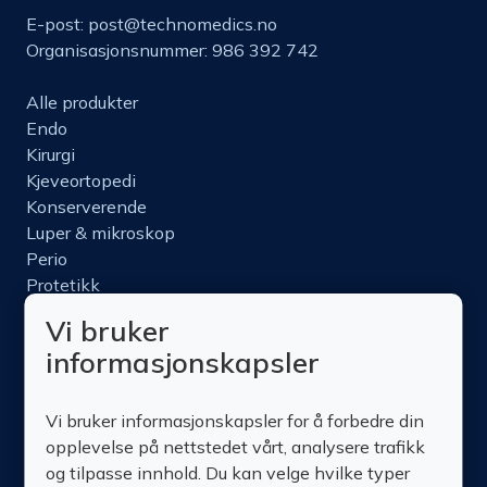
E-post:
post@technomedics.no
Organisasjonsnummer: 986 392 742
Alle produkter
Endo
Kirurgi
Kjeveortopedi
Konserverende
Luper & mikroskop
Perio
Protetikk
Roterende
Vi bruker
Nettbutikk
informasjonskapsler
Produktinfo
Kurs
Vi bruker informasjonskapsler for å forbedre din
Om oss
opplevelse på nettstedet vårt, analysere trafikk
Kontakt oss
og tilpasse innhold. Du kan velge hvilke typer