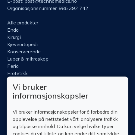
E-post:
post@technomedics.no
Organisasjonsnummer: 986 392 742
Alle produkter
Endo
Kirurgi
Kjeveortopedi
Konserverende
Luper & mikroskop
Perio
Protetikk
Roterende
Vi bruker
Nettbutikk
informasjonskapsler
Produktinfo
Kurs
Vi bruker informasjonskapsler for å forbedre din
Om oss
opplevelse på nettstedet vårt, analysere trafikk
Kontakt oss
og tilpasse innhold. Du kan velge hvilke typer
cookies du vil tillate, og kan endre ditt samtykke