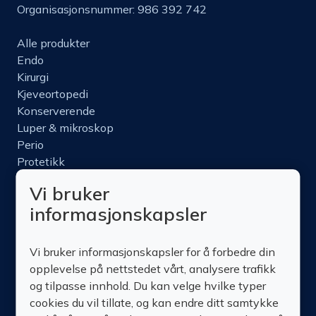
Organisasjonsnummer: 986 392 742
Alle produkter
Endo
Kirurgi
Kjeveortopedi
Konserverende
Luper & mikroskop
Perio
Protetikk
Roterende
Vi bruker
Nettbutikk
informasjonskapsler
Produktinfo
Kurs
Vi bruker informasjonskapsler for å forbedre din
Om oss
opplevelse på nettstedet vårt, analysere trafikk
Kontakt oss
og tilpasse innhold. Du kan velge hvilke typer
cookies du vil tillate, og kan endre ditt samtykke