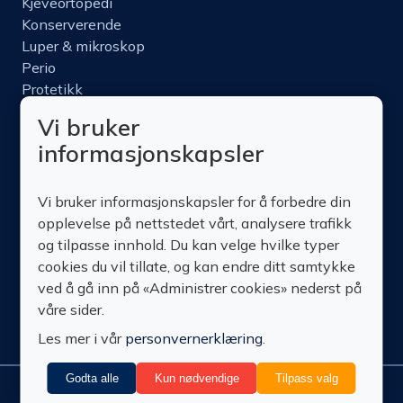
Kjeveortopedi
Konserverende
Luper & mikroskop
Perio
Protetikk
Roterende
Vi bruker
Nettbutikk
informasjonskapsler
Produktinfo
Kurs
Vi bruker informasjonskapsler for å forbedre din
Om oss
opplevelse på nettstedet vårt, analysere trafikk
Kontakt oss
og tilpasse innhold. Du kan velge hvilke typer
cookies du vil tillate, og kan endre ditt samtykke
ved å gå inn på «Administrer cookies» nederst på
våre sider.
Les mer i vår
personvernerklæring
.
Godta alle
Kun nødvendige
Tilpass valg
Administrer
© Technomedics
Personvern
Nedlastinger
Vilkår
Retur