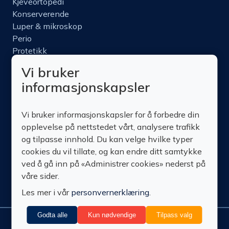
Kjeveortopedi
Konserverende
Luper & mikroskop
Perio
Protetikk
Roterende
Vi bruker
Nettbutikk
informasjonskapsler
Produktinfo
Kurs
Vi bruker informasjonskapsler for å forbedre din
Om oss
opplevelse på nettstedet vårt, analysere trafikk
Kontakt oss
og tilpasse innhold. Du kan velge hvilke typer
cookies du vil tillate, og kan endre ditt samtykke
ved å gå inn på «Administrer cookies» nederst på
våre sider.
Les mer i vår
personvernerklæring
.
Godta alle
Kun nødvendige
Tilpass valg
Administrer
© Technomedics
Personvern
Nedlastinger
Vilkår
Retur