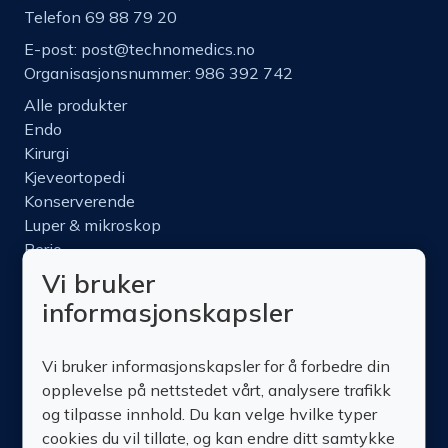
Telefon 69 88 79 20
E-post:
post@technomedics.no
Organisasjonsnummer: 986 392 742
Alle produkter
Endo
Kirurgi
Kjeveortopedi
Konserverende
Luper & mikroskop
Perio
Protetikk
Vi bruker
Roterende
informasjonskapsler
Nettbutikk
Produktinfo
Vi bruker informasjonskapsler for å forbedre din
Kurs
opplevelse på nettstedet vårt, analysere trafikk
Om oss
og tilpasse innhold. Du kan velge hvilke typer
Kontakt oss
cookies du vil tillate, og kan endre ditt samtykke