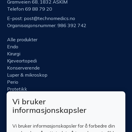
Gramveien 68, 1832 ASKIM
Telefon 69 88 79 20
E-post:
post@technomedics.no
Organisasjonsnummer: 986 392 742
Alle produkter
Endo
Kirurgi
Kjeveortopedi
Konserverende
Luper & mikroskop
Perio
Protetikk
Roterende
Vi bruker
Nettbutikk
informasjonskapsler
Produktinfo
Kurs
Vi bruker informasjonskapsler for å forbedre din
Om oss