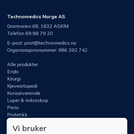
Technomedics Norge AS
Gramveien 68, 1832 ASKIM
Telefon 69 88 79 20
E-post:
post@technomedics.no
Organisasjonsnummer: 986 392 742
Alle produkter
Endo
Kirurgi
Kjeveortopedi
Konserverende
Luper & mikroskop
Perio
Protetikk
Roterende
Vi bruker
Nettbutikk