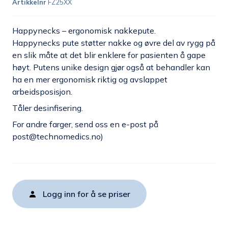
Artikkelnr
FZ25XX
Happynecks – ergonomisk nakkepute.
Happynecks pute støtter nakke og øvre del av rygg på
en slik måte at det blir enklere for pasienten å gape
høyt. Putens unike design gjør også at behandler kan
ha en mer ergonomisk riktig og avslappet
arbeidsposisjon.
Tåler desinfisering.
For andre farger, send oss en e-post på
post@technomedics.no
)
Logg inn for å se priser