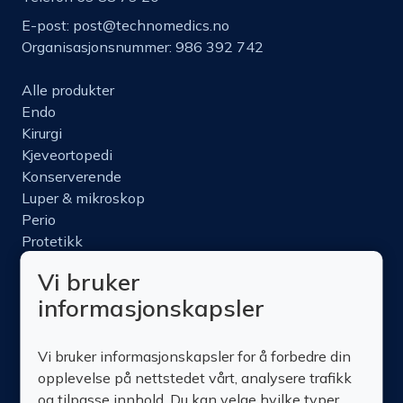
E-post:
post@technomedics.no
Organisasjonsnummer: 986 392 742
Alle produkter
Endo
Kirurgi
Kjeveortopedi
Konserverende
Luper & mikroskop
Perio
Protetikk
Roterende
Vi bruker
Nettbutikk
informasjonskapsler
Produktinfo
Kurs
Vi bruker informasjonskapsler for å forbedre din
Om oss
opplevelse på nettstedet vårt, analysere trafikk
Kontakt oss
og tilpasse innhold. Du kan velge hvilke typer