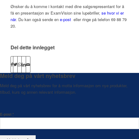
Ønsker du å komme i kontakt med dine salgsrepresentant for å
få en presentasjon av ExamVision sine lupebriller,
se hvor vi er
når
. Du kan også sende en
e-post
eller ringe på telefon 69 88 79
20.
Del dette innlegget
Meld deg på vårt nyhetsbrev
Meld deg på vårt nyhetsbrev for å motta informasjon om nye produkter,
tilbud, kurs og annen relevant informasjon.
E-post
*