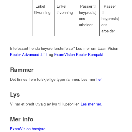
Enkel
Enkel
Passer til
Passer
tilvenning
tilvenning
høypresisj
til
ons-
høypresisj
arbeider
ons-
arbeider
Interessert i enda høyere forstørrelse? Les mer om ExamVision
Kepler Advanced 4-i-1
og
ExamVision Kepler Kompakt
Rammer
Det finnes flere forskjellige typer rammer. Les mer
her.
Lys
Vi har et bredt utvalg av lys til lupebriller.
Les mer her.
Mer info
ExamVision brosjyre