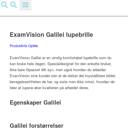
Du er her:
Hjem
/
Produktinfo
/
ExamVision Galilei lupebrille
ExamVision Galilei lupebrille
Produktinfo
Optikk
ExamVision Galilei er en utrolig komfortabel lupebrille som du
kan bruke hele dagen. Spesialdesignet for den enkelte bruker,
ikke bare tilpasset ditt syn, men også hvordan du arbeider.
ExamVision sine kunder sier at de elsker det krystallklare bildet,
bevegelsesfriheten de har, og siste men ikke minst, hvordan de
føler at lupene øker kvaliteten på arbeidet deres.
Egenskaper Galilei
Galilei forstørrelser