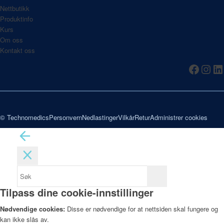
Nettbutikk
Produktinfo
Kurs
Om oss
Kontakt oss
© Technomedics
Personvern
Nedlastinger
Vilkår
Retur
Administrer cookies
Tilpass dine cookie-innstillinger
Nødvendige cookies:
Disse er nødvendige for at nettsiden skal fungere og
kan ikke slås av.