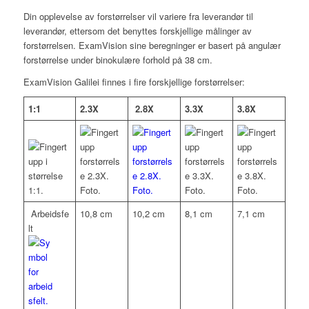
Din opplevelse av forstørrelser vil variere fra leverandør til
leverandør, ettersom det benyttes forskjellige målinger av
forstørrelsen. ExamVision sine beregninger er basert på angulær
forstørrelse under binokulære forhold på 38 cm.
ExamVision Galilei finnes i fire forskjellige forstørrelser:
1:1
2.3X
2.8X
3.3X
3.8X
Arbeidsfe
10,8 cm
10,2 cm
8,1 cm
7,1 cm
lt