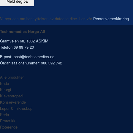
Vi bryr oss om beskyttelsen av dataene dine. Les vår
Personvernerklæring.
Technomedics Norge AS
Gramveien 68, 1832 ASKIM
Telefon 69 88 79 20
E-post:
post@technomedics.no
Organisasjonsnummer: 986 392 742
Alle produkter
Endo
Kirurgi
Kjeveortopedi
Konserverende
Luper & mikroskop
Perio
Protetikk
Roterende