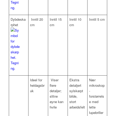
Dybdeska
Inntil 20
Inntil 15
Inntil 10
Inntil 5 cm
rphet
cm
cm
cm
Ideel for
Viser
Ekstra
Nær
heldagsbr
flere
detaljert
mikroskop
uk
detaljer;
sylskarpt
-
slitne
bilde,
forstørrels
øyne kan
stort
e med
hvile
arbeidsfelt
lette
lupebriller