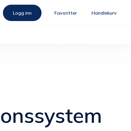
Logg inn
Favoritter
Handlekurv
jonssystem