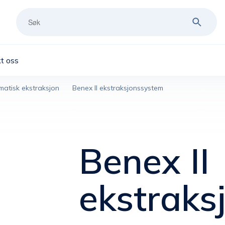
t oss
matisk ekstraksjon
Benex II ekstraksjonssystem
Benex II
ekstraks