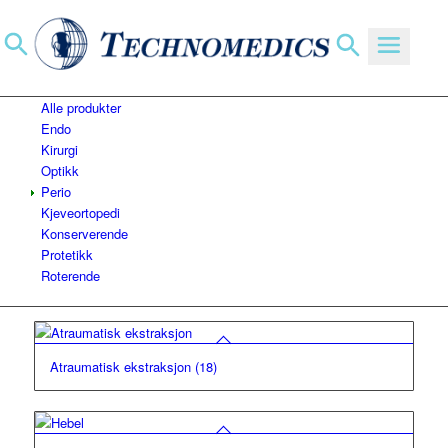
Du er her:
Hjem
/
Nettbutikk
/
Kirurgi
/
Ekstraksjons inst.
Ekstraksjons inst.
Alle produkter
Endo
Kirurgi
Optikk
Perio
Kjeveortopedi
Konserverende
Protetikk
Roterende
Atraumatisk ekstraksjon
(18)