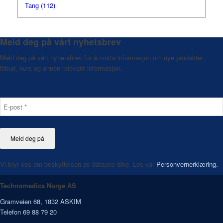
Tang
(112)
Meld deg på vårt nyhetsbrev
Meld deg på vårt nyhetsbrev for å motta informasjon om nye produkter,
tilbud, kurs og annen relevant informasjon.
Vi bryr oss om beskyttelsen av dataene dine. Les vår
Personvernerklæring.
Technomedics Norge AS
Gramveien 68, 1832 ASKIM
Telefon 69 88 79 20