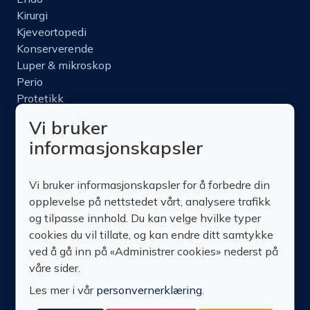
Kirurgi
Kjeveortopedi
Konserverende
Luper & mikroskop
Perio
Protetikk
Roterende
Vi bruker
Nettbutikk
informasjonskapsler
Produktinfo
Kurs
Vi bruker informasjonskapsler for å forbedre din
Om oss
opplevelse på nettstedet vårt, analysere trafikk
Kontakt oss
og tilpasse innhold. Du kan velge hvilke typer
cookies du vil tillate, og kan endre ditt samtykke
ved å gå inn på «Administrer cookies» nederst på
våre sider.
Les mer i vår
personvernerklæring
.