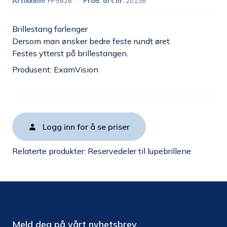
Artikkelnr
FP5626
Prod. art.nr.
20136
Brillestang forlenger
Dersom man ønsker bedre feste rundt øret.
Festes ytterst på brillestangen.
Produsent: ExamVision
Logg inn for å se priser
Relaterte produkter:
Reservedeler til lupebrillene
Meld deg på vårt nyhetsbrev