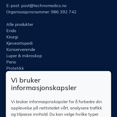
E-post:
post@technomedics.no
Organisasjonsnummer: 986 392 742
Alle produkter
Endo
Kirurgi
Kjeveortopedi
Konserverende
Luper & mikroskop
Perio
Protetikk
Roterende
Vi bruker
Nettbutikk
informasjonskapsler
Produktinfo
Kurs
Vi bruker informasjonskapsler for å forbedre din
Om oss
opplevelse på nettstedet vårt, analysere trafikk
Kontakt oss
og tilpasse innhold. Du kan velge hvilke typer