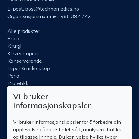
E-post:
post@technomedics.no
Organisasjonsnummer: 986 392 742
Alle produkter
Endo
Kirurgi
Kjeveortopedi
Konserverende
Luper & mikroskop
Perio
Protetikk
Roterende
Vi bruker
Nettbutikk
informasjonskapsler
Produktinfo
Kurs
Vi bruker informasjonskapsler for å forbedre din
Om oss
opplevelse på nettstedet vårt, analysere trafikk
Kontakt oss
og tilpasse innhold. Du kan velge hvilke typer