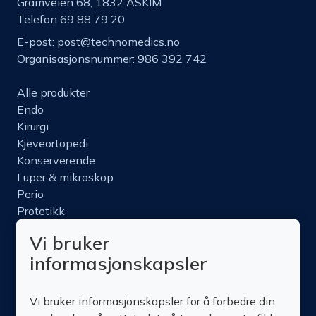
Gramveien 68, 1832 ASKIM
Telefon 69 88 79 20
E-post:
post@technomedics.no
Organisasjonsnummer: 986 392 742
Alle produkter
Endo
Kirurgi
Kjeveortopedi
Konserverende
Luper & mikroskop
Perio
Protetikk
Roterende
Vi bruker
Nettbutikk
informasjonskapsler
Produktinfo
Kurs
Vi bruker informasjonskapsler for å forbedre din
Om oss