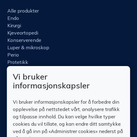
Alle produkter
Endo
Kirurgi
Kjeveortopedi
Konserverende
Luper & mikroskop
Perio
Protetikk
Roterende
Vi bruker
Nettbutikk
informasjonskapsler
Produktinfo
Kurs
Vi bruker informasjonskapsler for å forbedre din
Om oss
opplevelse på nettstedet vårt, analysere trafikk
Kontakt oss
og tilpasse innhold. Du kan velge hvilke typer
cookies du vil tillate, og kan endre ditt samtykke
ved å gå inn på «Administrer cookies» nederst på