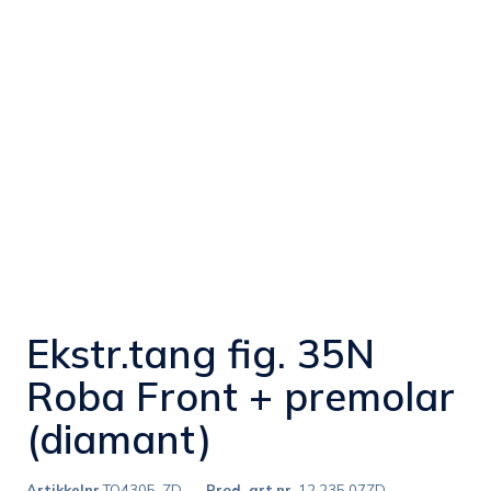
Ekstr.tang fig. 35N
Roba Front + premolar
(diamant)
Artikkelnr
TO4305-ZD
Prod. art.nr.
12.235.07ZD