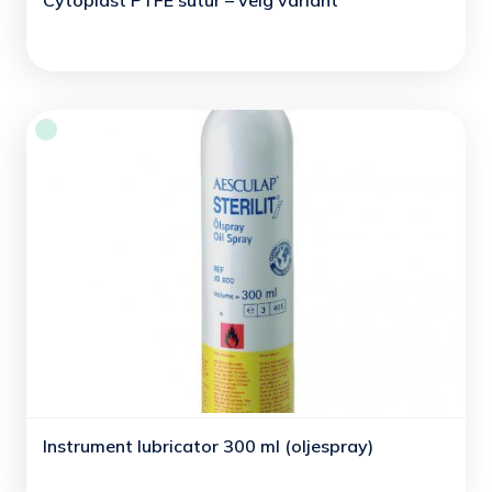
Cytoplast PTFE sutur – velg variant
Instrument lubricator 300 ml (oljespray)