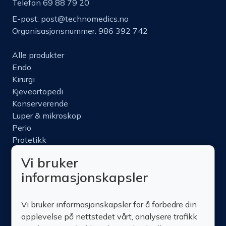
Telefon 69 88 79 20
E-post:
post@technomedics.no
Organisasjonsnummer: 986 392 742
Alle produkter
Endo
Kirurgi
Kjeveortopedi
Konserverende
Luper & mikroskop
Perio
Protetikk
Roterende
Vi bruker
Nettbutikk
informasjonskapsler
Produktinfo
Kurs
Vi bruker informasjonskapsler for å forbedre din
Om oss
opplevelse på nettstedet vårt, analysere trafikk
Kontakt oss