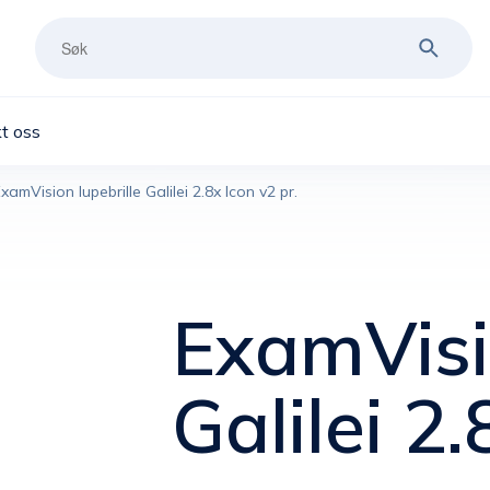
t oss
xamVision lupebrille Galilei 2.8x Icon v2 pr.
ExamVisio
Galilei 2.