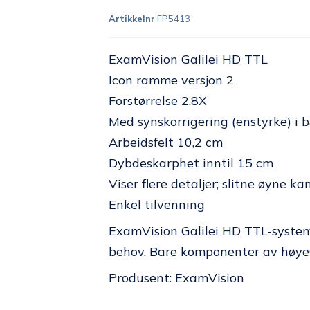
Artikkelnr
FP5413
ExamVision Galilei HD TTL
Icon ramme versjon 2
Forstørrelse 2.8X
Med synskorrigering (enstyrke) i
Arbeidsfelt 10,2 cm
Dybdeskarphet inntil 15 cm
Viser flere detaljer; slitne øyne ka
Enkel tilvenning
ExamVision Galilei HD TTL-system 
behov. Bare komponenter av høyest
Produsent: ExamVision