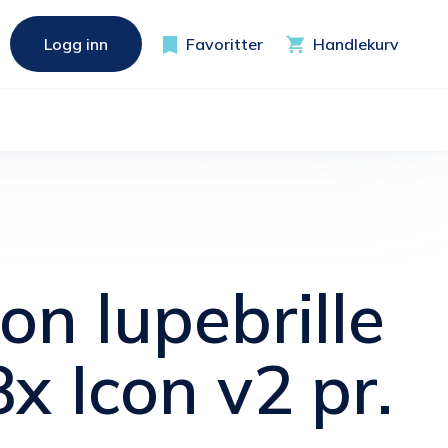
Logg inn
Favoritter
Handlekurv
n lupebrille
8x Icon v2 pr.