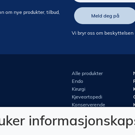
n om nye produkter, tilbud,
Vi bryr oss om beskyttelsen
Alle produkter
Endo
Kirurgi
Kjeveortopedi
Konserverende
Luper & mikroskop
ruker informasjonskap
Perio
Protetikk