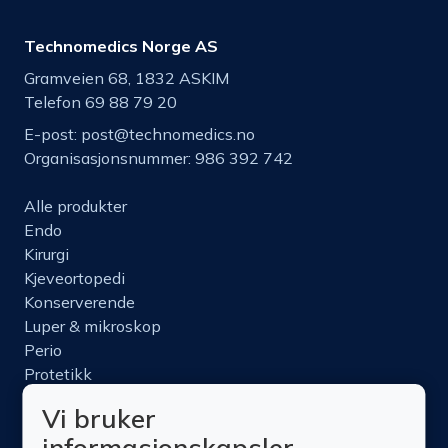
Technomedics Norge AS
Gramveien 68, 1832 ASKIM
Telefon 69 88 79 20
E-post:
post@technomedics.no
Organisasjonsnummer: 986 392 742
Alle produkter
Endo
Kirurgi
Kjeveortopedi
Konserverende
Luper & mikroskop
Perio
Protetikk
Roterende
Vi bruker
Nettbutikk
informasjonskapsler