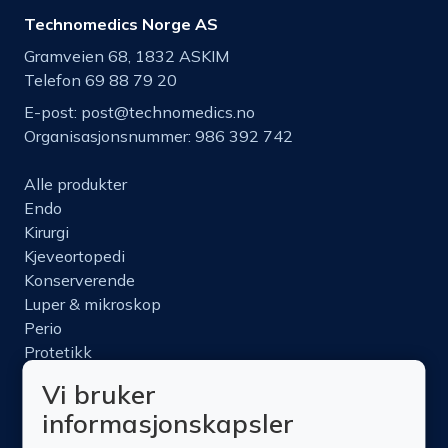
Technomedics Norge AS
Gramveien 68, 1832 ASKIM
Telefon 69 88 79 20
E-post:
post@technomedics.no
Organisasjonsnummer: 986 392 742
Alle produkter
Endo
Kirurgi
Kjeveortopedi
Konserverende
Luper & mikroskop
Perio
Protetikk
Roterende
Vi bruker
Nettbutikk
informasjonskapsler
Produktinfo