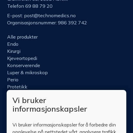
Telefon 69 88 79 20
E-post:
post@technomedics.no
Organisasjonsnummer: 986 392 742
Alle produkter
Endo
Kirurgi
Kjeveortopedi
Konserverende
Luper & mikroskop
Perio
Protetikk
Roterende
Vi bruker
Nettbutikk
informasjonskapsler
Produktinfo
Kurs
Vi bruker informasjonskapsler for å forbedre din
Om oss
opplevelse på nettstedet vårt, analysere trafikk