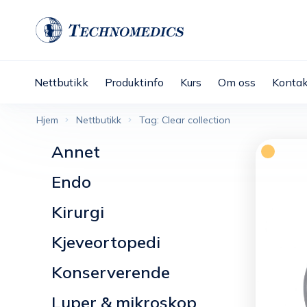
Nettbutikk
Produktinfo
Kurs
Om oss
Kontak
Hjem
Nettbutikk
Tag: Clear collection
Annet
Endo
Kirurgi
Kjeveortopedi
Konserverende
Luper & mikroskop