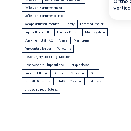
Ortho c
vertica
Kofferdamklammer molar
Kofferdamklammer premolar
Komposittinstrumenter Hu-Friedy
Lommed. måler
Lupebrille modeller
Luxator Directa
MAP-system
Maskinell rotfil FKG
Meisel
Membraner
Parodontale kniver
Periotome
Piezosurgery tip kirurgi Mectron
Reservedeler til lupebrillene
Rotspisshebel
Sani-tip tilbehør
Simplee
Slipestein
Sug
Totalfill BC points
Totalfill BC sealer
Tri-Hawk
Ultrasonic retro Satelec