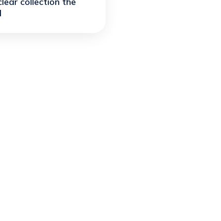
lear collection the
l