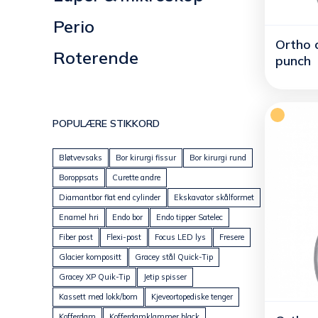
Perio
Ortho c
Roterende
punch
POPULÆRE STIKKORD
Bløtvevsaks
Bor kirurgi fissur
Bor kirurgi rund
Boroppsats
Curette andre
Diamantbor flat end cylinder
Ekskavator skålformet
Enamel hri
Endo bor
Endo tipper Satelec
Fiber post
Flexi-post
Focus LED lys
Fresere
Glacier kompositt
Gracey stål Quick-Tip
Gracey XP Quik-Tip
Jetip spisser
Kassett med lokk/bom
Kjeveortopediske tenger
Kofferdam
Kofferdamklammer black