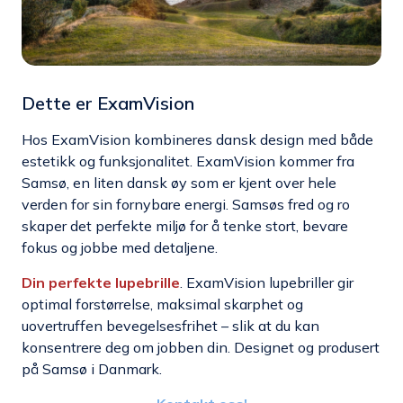
Dette er ExamVision
Hos ExamVision kombineres dansk design med både
estetikk og funksjonalitet. ExamVision kommer fra
Samsø, en liten dansk øy som er kjent over hele
verden for sin fornybare energi. Samsøs fred og ro
skaper det perfekte miljø for å tenke stort, bevare
fokus og jobbe med detaljene.
Din perfekte
lupebrille
. ExamVision lupebriller gir
o
ptimal
forstørrelse
, maksimal
skarphet
og
uovertruffen
bevegelsesfrihet –
slik at du kan
konsentrere deg om jobben
din
. Designet og produsert
på Samsø i Danmark.