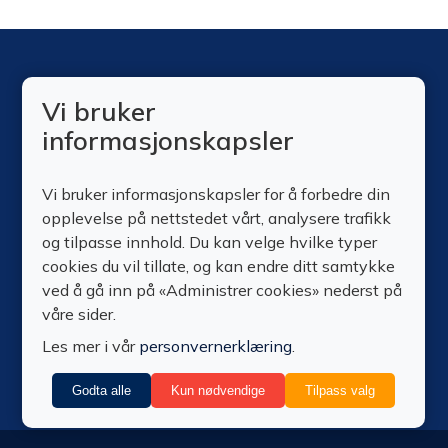
Vi bruker
Meld deg på vårt nyhetsbrev
informasjonskapsler
Meld deg på vårt nyhetsbrev for å motta informasjon
om nye produkter, tilbud, kurs og annen relevant
Vi bruker informasjonskapsler for å forbedre din
informasjon.
opplevelse på nettstedet vårt, analysere trafikk
og tilpasse innhold. Du kan velge hvilke typer
cookies du vil tillate, og kan endre ditt samtykke
ved å gå inn på «Administrer cookies» nederst på
våre sider.
Vi bryr oss om beskyttelsen av dataene dine. Les vår
Les mer i vår
personvernerklæring
.
Personvernerklæring.
Godta alle
Kun nødvendige
Tilpass valg