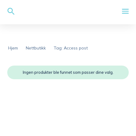
Hjem
Nettbutikk
Tag: Access post
Ingen produkter ble funnet som passer dine valg.