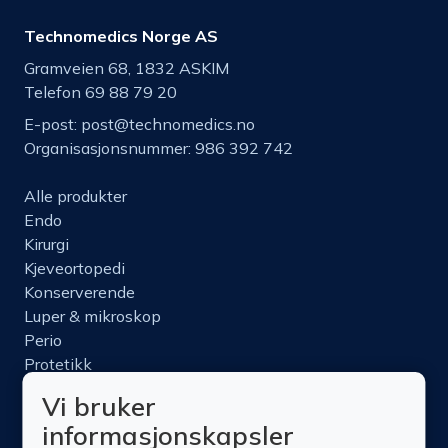
Technomedics Norge AS
Gramveien 68, 1832 ASKIM
Telefon 69 88 79 20
E-post:
post@technomedics.no
Organisasjonsnummer: 986 392 742
Alle produkter
Endo
Kirurgi
Kjeveortopedi
Konserverende
Luper & mikroskop
Perio
Protetikk
Roterende
Vi bruker
Nettbutikk
informasjonskapsler