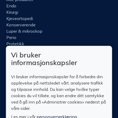
Endo
Kirurgi
Kjeveortopedi
Konserverende
Luper & mikroskop
Perio
Protetikk
Roterende
Vi bruker
Nettbutikk
informasjonskapsler
Produktinfo
Kurs
Vi bruker informasjonskapsler for å forbedre din
Om oss
opplevelse på nettstedet vårt, analysere trafikk
Kontakt oss
og tilpasse innhold. Du kan velge hvilke typer
cookies du vil tillate, og kan endre ditt samtykke
ved å gå inn på «Administrer cookies» nederst på
våre sider.
Les mer i vår
personvernerklæring
.