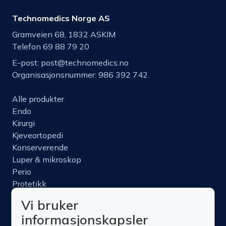
Technomedics Norge AS
Gramveien 68, 1832 ASKIM
Telefon 69 88 79 20
E-post:
post@technomedics.no
Organisasjonsnummer: 986 392 742
Alle produkter
Endo
Kirurgi
Kjeveortopedi
Konserverende
Luper & mikroskop
Perio
Protetikk
Roterende
Vi bruker
Nettbutikk
informasjonskapsler