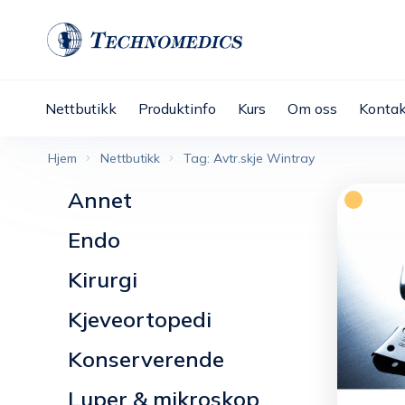
Nettbutikk
Produktinfo
Kurs
Om oss
Kontak
Hjem
Nettbutikk
Tag: Avtr.skje Wintray
Annet
Endo
Kirurgi
Kjeveortopedi
Konserverende
Luper & mikroskop