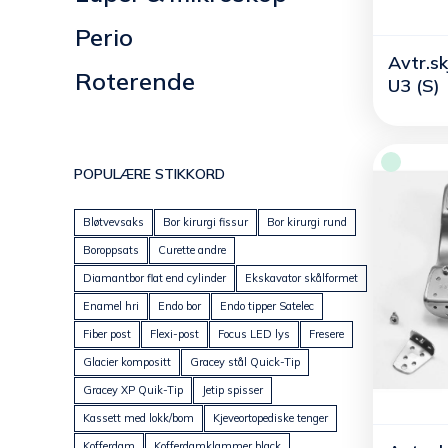
Perio
Avtr.sk
Roterende
U3 (S)
POPULÆRE STIKKORD
Bløtvevsaks
Bor kirurgi fissur
Bor kirurgi rund
Boroppsats
Curette andre
Diamantbor flat end cylinder
Ekskavator skålformet
Enamel hri
Endo bor
Endo tipper Satelec
Fiber post
Flexi-post
Focus LED lys
Fresere
Glacier kompositt
Gracey stål Quick-Tip
Gracey XP Quik-Tip
Jetip spisser
Kassett med lokk/bom
Kjeveortopediske tenger
Kofferdam
Kofferdamklammer black