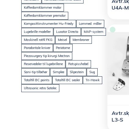
Avtr.sk
U4A-M
Kofferdamklammer molar
Kofferdamklammer premolar
Komposittinstrumenter Hu-Friedy
Lommed. måler
Lupebrille modeller
Luxator Directa
MAP-system
Maskinell rotfil FKG
Meisel
Membraner
Parodontale kniver
Periotome
Piezosurgery tip kirurgi Mectron
Reservedeler til lupebrillene
Rotspisshebel
Sani-tip tilbehør
Simplee
Slipestein
Sug
Totalfill BC points
Totalfill BC sealer
Tri-Hawk
Ultrasonic retro Satelec
Avtr.sk
L3-S