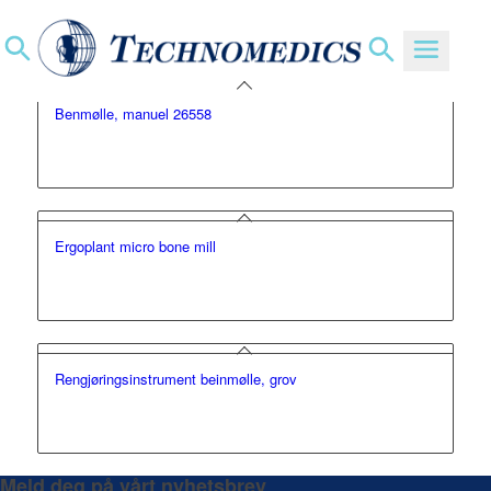
Du er her:
Hjem
/
Nettbutikk
/
Tag: Benmølle
Benmølle, manuel 26558
Ergoplant micro bone mill
Rengjøringsinstrument beinmølle, grov
Meld deg på vårt nyhetsbrev