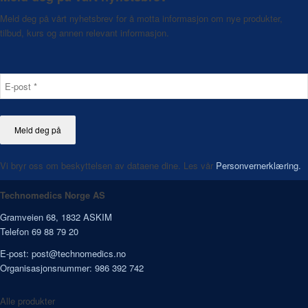
Meld deg på vårt nyhetsbrev for å motta informasjon om nye produkter,
tilbud, kurs og annen relevant informasjon.
Vi bryr oss om beskyttelsen av dataene dine. Les vår
Personvernerklæring.
Technomedics Norge AS
Gramveien 68, 1832 ASKIM
Telefon 69 88 79 20
E-post:
post@technomedics.no
Organisasjonsnummer: 986 392 742
Alle produkter