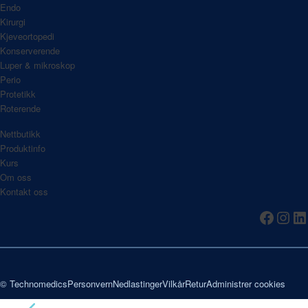
Endo
Kirurgi
Kjeveortopedi
Konserverende
Luper & mikroskop
Perio
Protetikk
Roterende
Nettbutikk
Produktinfo
Kurs
Om oss
Kontakt oss
© Technomedics
Personvern
Nedlastinger
Vilkår
Retur
Administrer cookies