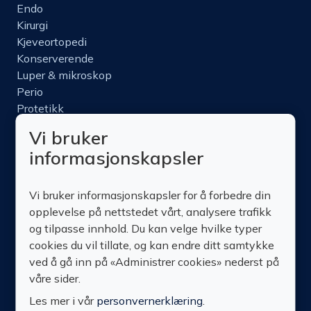
Endo
Kirurgi
Kjeveortopedi
Konserverende
Luper & mikroskop
Perio
Protetikk
Roterende
Vi bruker
Nettbutikk
informasjonskapsler
Produktinfo
Kurs
Vi bruker informasjonskapsler for å forbedre din
Om oss
opplevelse på nettstedet vårt, analysere trafikk
Kontakt oss
og tilpasse innhold. Du kan velge hvilke typer
cookies du vil tillate, og kan endre ditt samtykke
ved å gå inn på «Administrer cookies» nederst på
våre sider.
Les mer i vår
personvernerklæring
.