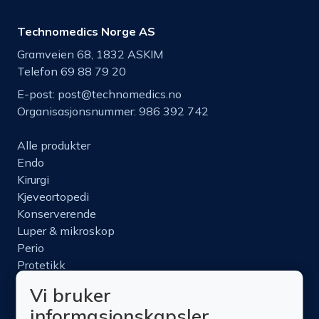
Technomedics Norge AS
Gramveien 68, 1832 ASKIM
Telefon 69 88 79 20
E-post:
post@technomedics.no
Organisasjonsnummer: 986 392 742
Alle produkter
Endo
Kirurgi
Kjeveortopedi
Konserverende
Luper & mikroskop
Perio
Protetikk
Roterende
Vi bruker
Nettbutikk
informasjonskapsler