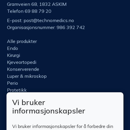
Gramveien 68, 1832 ASKIM
Telefon 69 88 79 20
E-post:
post@technomedics.no
Organisasjonsnummer: 986 392 742
Alle produkter
Endo
Kirurgi
Kjeveortopedi
Konserverende
Luper & mikroskop
Perio
Protetikk
Roterende
Vi bruker
Nettbutikk
informasjonskapsler
Produktinfo
Kurs
Vi bruker informasjonskapsler for å forbedre din
Om oss