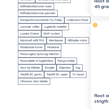
Root an
45 gra
Kofferdamklammer molar
Kofferdamklammer premolar
Komposittinstrumenter Hu-Friedy
Lindemann freser
Lommed. måler
Lupebrille modeller
Luxator Directa
MAP-system
Maskinell rotfil FKG
Membraner
Nålholder mikro
Parodontale kniver
Periotome
Piezosurgery tip kirurgi Mectron
Reservedeler til lupebrillene
Rotspisshebel
Sani-tip tilbehør
Simplee
Slipestein
Sug
Totalfill BC points
Totalfill BC sealer
Tri-Hawk
Ultrasonic retro Satelec
Root an
strigth