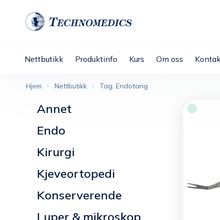
Nettbutikk
Produktinfo
Kurs
Om oss
Kontak
Hjem
Nettbutikk
Tag: Endotang
Annet
Endo
Kirurgi
Kjeveortopedi
Konserverende
Luper & mikroskop