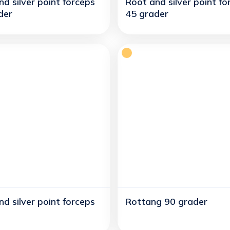
d silver point forceps
Root and silver point fo
der
45 grader
d silver point forceps
Rottang 90 grader