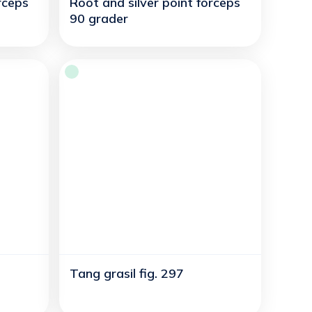
rceps
Root and silver point forceps
90 grader
Tang grasil fig. 297