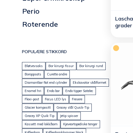
Perio
Laschal
Roterende
grader
POPULÆRE STIKKORD
Bløtvevsaks
Bor kirurgi fissur
Bor kirurgi rund
Boroppsats
Curette andre
Diamantbor flat end cylinder
Ekskavator skålformet
Enamel hri
Endo bor
Endo tipper Satelec
Flexi-post
Focus LED lys
Fresere
Glacier kompositt
Gracey stål Quick-Tip
Gracey XP Quik-Tip
Jetip spisser
Kassett med lokk/bom
Kjeveortopediske tenger
Kofferdam
Kofferdamklammer black