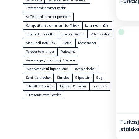
Furkas
Kofferdamklammer molar
Kofferdamklammer premolar
Komposittinstrumenter Hu-Friedy
Lommed. måler
Lupebrille modeller
Luxator Directa
MAP-system
Maskinell rotfil FKG
Meisel
Membraner
Parodontale kniver
Periotome
Piezosurgery tip kirurgi Mectron
Reservedeler til lupebrillene
Rotspisshebel
Sani-tip tilbehør
Simplee
Slipestein
Sug
Totalfill BC points
Totalfill BC sealer
Tri-Hawk
Ultrasonic retro Satelec
Furkas
stålska