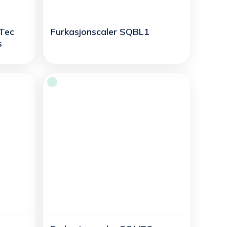
nTec
Furkasjonscaler SQBL1
s