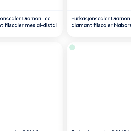
jonscaler DiamonTec
Furkasjonscaler Diamo
 filscaler mesial-distal
diamant filscaler Nabor