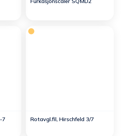
Furkasjonscaler SQMD2
3-7
Rotavgl.fil, Hirschfeld 3/7