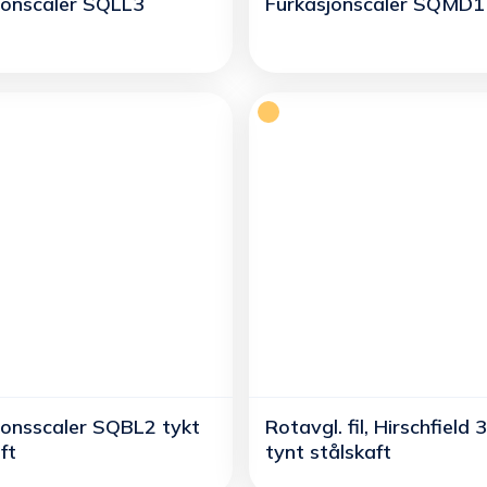
jonscaler SQLL3
Furkasjonscaler SQMD1
jonsscaler SQBL2 tykt
Rotavgl. fil, Hirschfield 
ft
tynt stålskaft