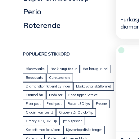
Perio
Furkas
Roterende
diamant
POPULÆRE STIKKORD
Bløtvevsaks
Bor kirurgi fissur
Bor kirurgi rund
Boroppsats
Curette andre
Diamantbor flat end cylinder
Ekskavator skålformet
Enamel hri
Endo bor
Endo tipper Satelec
Fiber post
Flexi-post
Focus LED lys
Fresere
Glacier kompositt
Gracey stål Quick-Tip
Gracey XP Quik-Tip
Jetip spisser
Kassett med lokk/bom
Kjeveortopediske tenger
Kofferdam
Kofferdamklammer black