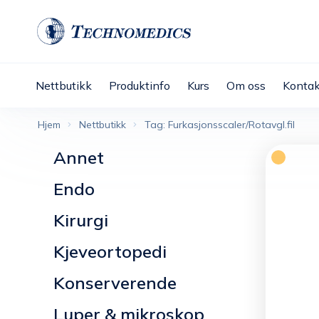
Nettbutikk
Produktinfo
Kurs
Om oss
Kontak
Hjem
Nettbutikk
Tag: Furkasjonsscaler/Rotavgl.fil
Annet
Endo
Kirurgi
Kjeveortopedi
Konserverende
Luper & mikroskop