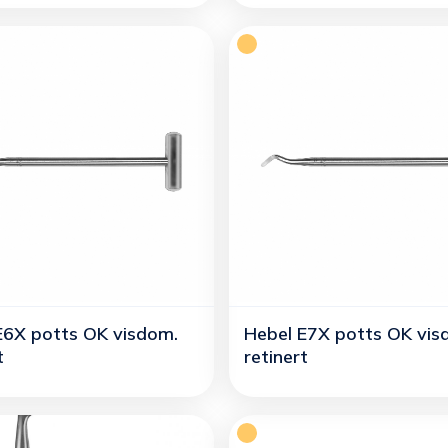
E6X potts OK visdom.
Hebel E7X potts OK vis
t
retinert