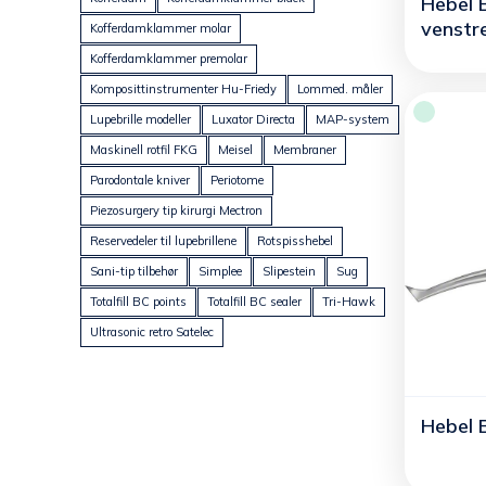
Hebel 
venstr
Kofferdamklammer molar
Kofferdamklammer premolar
Komposittinstrumenter Hu-Friedy
Lommed. måler
Lupebrille modeller
Luxator Directa
MAP-system
Maskinell rotfil FKG
Meisel
Membraner
Parodontale kniver
Periotome
Piezosurgery tip kirurgi Mectron
Reservedeler til lupebrillene
Rotspisshebel
Sani-tip tilbehør
Simplee
Slipestein
Sug
Totalfill BC points
Totalfill BC sealer
Tri-Hawk
Ultrasonic retro Satelec
Hebel 