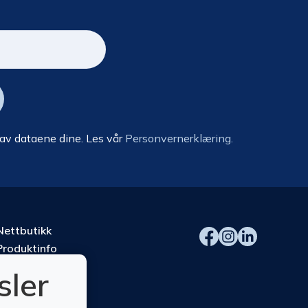
 av dataene dine. Les vår
Personvernerklæring.
Nettbutikk
Produktinfo
Kurs
sler
Om oss
Kontakt oss