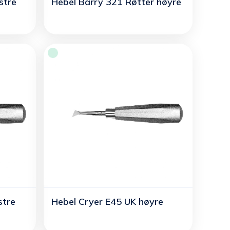
stre
Hebel Barry 321 Røtter høyre
stre
Hebel Cryer E45 UK høyre