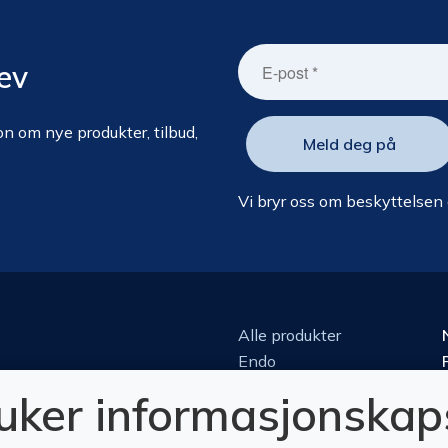
ev
n om nye produkter, tilbud,
Vi bryr oss om beskyttelsen
Alle produkter
Endo
Kirurgi
ruker informasjonskap
Kjeveortopedi
Konserverende