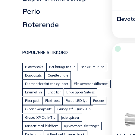
Perio
Elevat
Roterende
POPULÆRE STIKKORD
Bløtvevsaks
Bor kirurgi fissur
Bor kirurgi rund
Boroppsats
Curette andre
Diamantbor flat end cylinder
Ekskavator skålformet
Enamel hri
Endo bor
Endo tipper Satelec
Fiber post
Flexi-post
Focus LED lys
Fresere
Glacier kompositt
Gracey stål Quick-Tip
Gracey XP Quik-Tip
Jetip spisser
Kassett med lokk/bom
Kjeveortopediske tenger
Kofferdam
Kofferdamklammer black