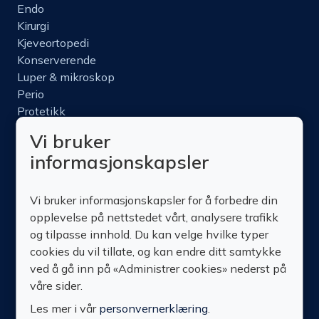
Endo
Kirurgi
Kjeveortopedi
Konserverende
Luper & mikroskop
Perio
Protetikk
Roterende
Vi bruker
Nettbutikk
informasjonskapsler
Produktinfo
Kurs
Vi bruker informasjonskapsler for å forbedre din
Om oss
opplevelse på nettstedet vårt, analysere trafikk
Kontakt oss
og tilpasse innhold. Du kan velge hvilke typer
cookies du vil tillate, og kan endre ditt samtykke
ved å gå inn på «Administrer cookies» nederst på
våre sider.
Les mer i vår
personvernerklæring
.