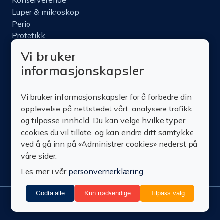
Konserverende
Luper & mikroskop
Perio
Protetikk
Roterende
Vi bruker
Nettbutikk
informasjonskapsler
Produktinfo
Kurs
Vi bruker informasjonskapsler for å forbedre din
Om oss
opplevelse på nettstedet vårt, analysere trafikk
Kontakt oss
og tilpasse innhold. Du kan velge hvilke typer
cookies du vil tillate, og kan endre ditt samtykke
ved å gå inn på «Administrer cookies» nederst på
våre sider.
Les mer i vår
personvernerklæring
.
Godta alle
Kun nødvendige
Tilpass valg
Administrer
© Technomedics
Personvern
Nedlastinger
Vilkår
Retur
cookies