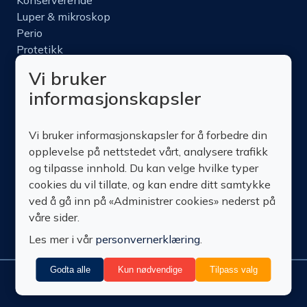
Konserverende
Luper & mikroskop
Perio
Protetikk
Roterende
Vi bruker
Nettbutikk
informasjonskapsler
Produktinfo
Kurs
Vi bruker informasjonskapsler for å forbedre din
Om oss
opplevelse på nettstedet vårt, analysere trafikk
Kontakt oss
og tilpasse innhold. Du kan velge hvilke typer
cookies du vil tillate, og kan endre ditt samtykke
ved å gå inn på «Administrer cookies» nederst på
våre sider.
Les mer i vår
personvernerklæring
.
Godta alle
Kun nødvendige
Tilpass valg
Administrer
© Technomedics
Personvern
Nedlastinger
Vilkår
Retur
cookies