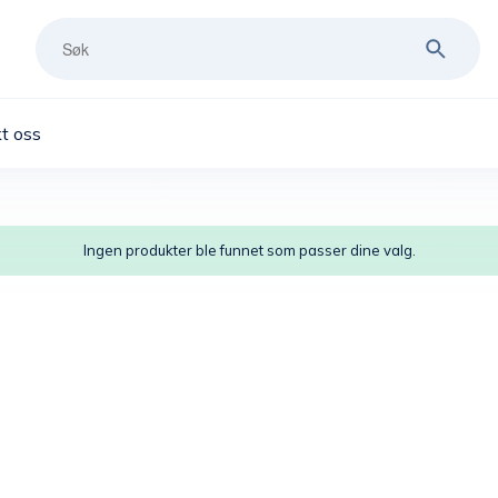
t oss
Ingen produkter ble funnet som passer dine valg.